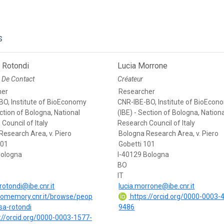
s
 Rotondi
Lucia Morrone
 De Contact
Créateur
her
Researcher
BO, Institute of BioEconomy
CNR-IBE-BO, Institute of BioEcon
ection of Bologna, National
(IBE) - Section of Bologna, Nation
Council of Italy
Research Council of Italy
Research Area, v. Piero
Bologna Research Area, v. Piero
101
Gobetti 101
Bologna
I-40129 Bologna
BO
IT
rotondi@ibe.cnr.it
lucia.morrone@ibe.cnr.it
biomemory.cnr.it/browse/peop
https://orcid.org/0000-0003-
isa-rotondi
9486
://orcid.org/0000-0003-1577-