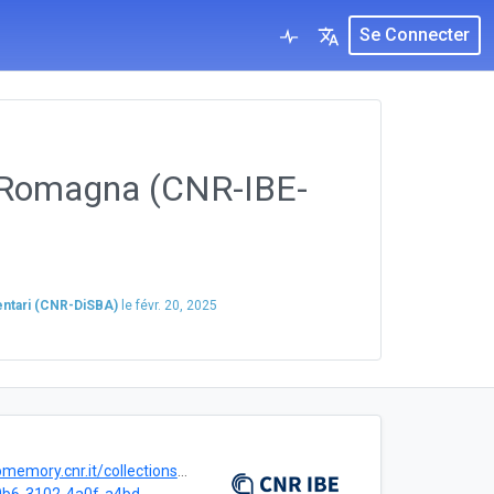
Se Connecter
a Romagna (CNR-IBE-
mentari (CNR-DiSBA)
le
févr. 20, 2025
ory.cnr.it/collections/CNR-IBE-ACOGER