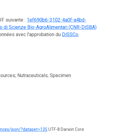
IF suivante :
1ef690b6-3102-4a0f-a4bd-
ento di Scienze Bio-AgroAlimentari (CNR-DiSBA)
données avec l'approbation du
DiSSCo
.
esources; Nutraceuticals; Specimen
rences/json/?dataset=135
UTF-8 Darwin Core