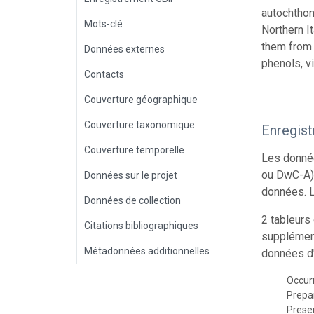
autochthon
Mots-clé
Northern It
them from t
Données externes
phenols, v
Contacts
Couverture géographique
Couverture taxonomique
Enregis
Couverture temporelle
Les donnée
ou DwC-A),
Données sur le projet
données. L
Données de collection
2 tableurs
Citations bibliographiques
supplément
Métadonnées additionnelles
données d'
Occur
Prepa
Prese