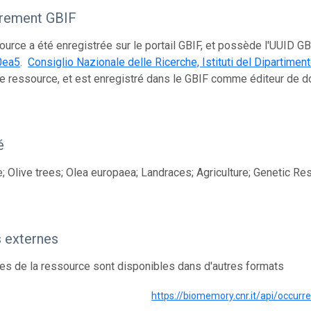
trement GBIF
ource a été enregistrée sur le portail GBIF, et possède l'UUID GB
0ea5
.
Consiglio Nazionale delle Ricerche, Istituti del Dipartim
te ressource, et est enregistré dans le GBIF comme éditeur de 
é
; Olive trees; Olea europaea; Landraces; Agriculture; Genetic R
 externes
s de la ressource sont disponibles dans d'autres formats
https://biomemory.cnr.it/api/occur