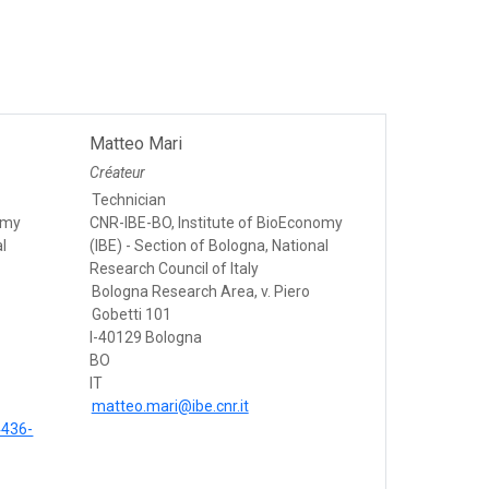
Matteo Mari
Créateur
Technician
omy
CNR-IBE-BO, Institute of BioEconomy
al
(IBE) - Section of Bologna, National
Research Council of Italy
Bologna Research Area, v. Piero
Gobetti 101
I-40129 Bologna
BO
IT
matteo.mari@ibe.cnr.it
4436-