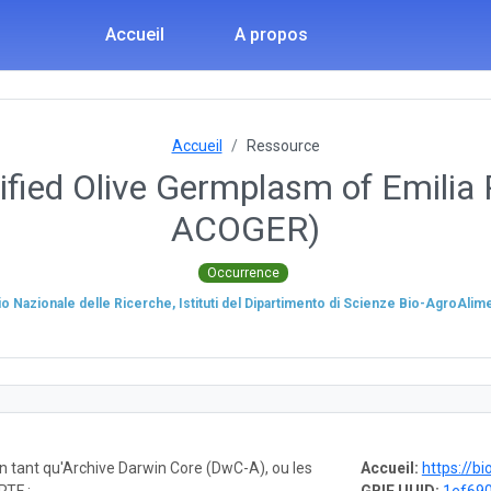
Accueil
A propos
Accueil
Ressource
ified Olive Germplasm of Emili
ACOGER)
Occurrence
io Nazionale delle Ricerche, Istituti del Dipartimento di Scienze Bio-AgroAli
en tant qu'Archive Darwin Core (DwC-A), ou les
Accueil:
https://biomem