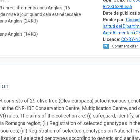
RTF :
GBIF UUID:
1ef690
8228f5390ea5
9 enregistrements dans Anglais (16
Date de publicatio
de mise à jour: quand cela est nécessaire
Publié par:
Consigl
ans Anglais (24 KB)
Istituti del Diparti
AgroAlimentari (C
ans Anglais (14 KB)
Licence:
CC-BY-NC
Comment citer
ion
t consists of 29 olive tree (Olea europaea) autochthonous genot
 at the CNR-IBE Conservation Centre, Multiplication Centre, and 
VI) rules. The aims of the collection are: (i) safeguard, identify
lia Romagna region; (ii) Registration of selected genotypes in the
sources; (iii) Registration of selected genotypes on National Inv
ization of selected genotypes according to genetic and sanitary c