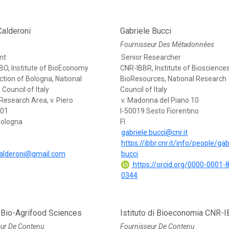
Calderoni
Gabriele Bucci
Fournisseur Des Métadonnées
nt
Senior Researcher
BO, Institute of BioEconomy
CNR-IBBR, Institute of Bioscience
ection of Bologna, National
BioResources, National Research
Council of Italy
Council of Italy
Research Area, v. Piero
v. Madonna del Piano 10
101
I-50019 Sesto Fiorentino
Bologna
FI
gabriele.bucci@cnr.it
https://ibbr.cnr.it/info/people/gab
calderoni@gmail.com
bucci
https://orcid.org/0000-0001-
0344
 Bio-Agrifood Sciences
Istituto di Bioeconomia CNR-I
eur De Contenu
Fournisseur De Contenu