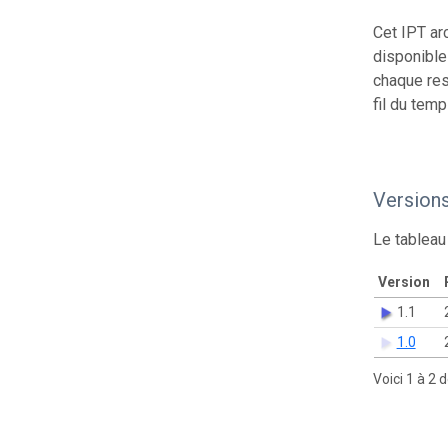
Cet IPT ar
disponible
chaque res
fil du temp
Version
Le tableau
Version
1.1
1.0
Voici 1 à 2 