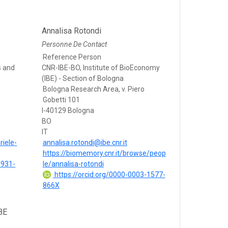
Annalisa Rotondi
Personne De Contact
Reference Person
s and
CNR-IBE-BO, Institute of BioEconomy
(IBE) - Section of Bologna
Bologna Research Area, v. Piero
Gobetti 101
I-40129 Bologna
BO
IT
riele-
annalisa.rotondi@ibe.cnr.it
https://biomemory.cnr.it/browse/peop
8931-
le/annalisa-rotondi
https://orcid.org/0000-0003-1577-
866X
BE