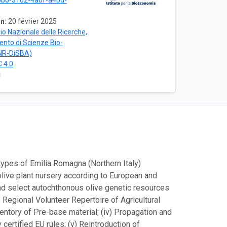
b6-3102-4a0f-a4bd-
n:
20 février 2025
io Nazionale delle Ricerche,
mento di Scienze Bio-
NR-DiSBA)
 4.0
ypes of Emilia Romagna (Northern Italy)
olive plant nursery according to European and
, and select autochthonous olive genetic resources
 Regional Volunteer Repertoire of Agricultural
entory of Pre-base material; (iv) Propagation and
ertified EU rules; (v) Reintroduction of