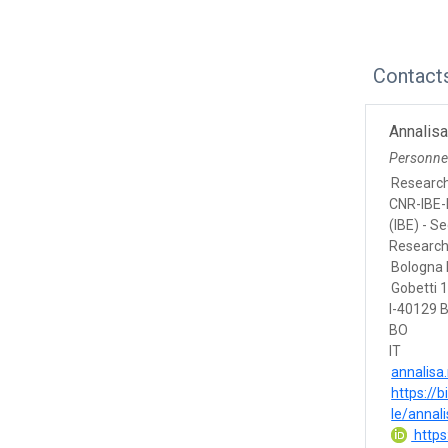
Contact
Annalisa
Personne
Researc
CNR-IBE-
(IBE) - S
Research 
Bologna 
Gobetti 
I-40129 
BO
IT
annalisa.
https://
le/annal
https