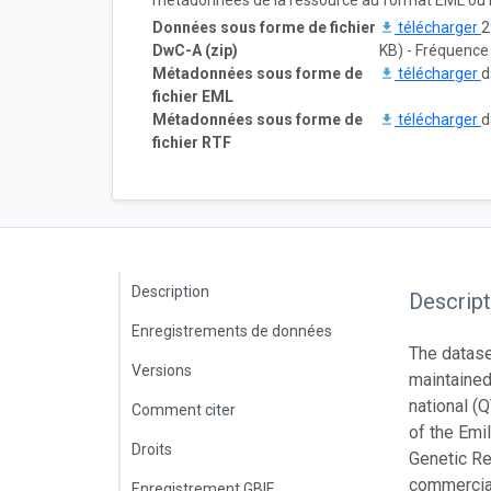
métadonnées de la ressource au format EML ou 
Données sous forme de fichier
télécharger
2
DwC-A (zip)
KB) - Fréquence 
Métadonnées sous forme de
télécharger
d
fichier EML
Métadonnées sous forme de
télécharger
d
fichier RTF
Description
Descript
Enregistrements de données
The datase
Versions
maintained
national (Q
Comment citer
of the Emi
Droits
Genetic Re
commercial
Enregistrement GBIF