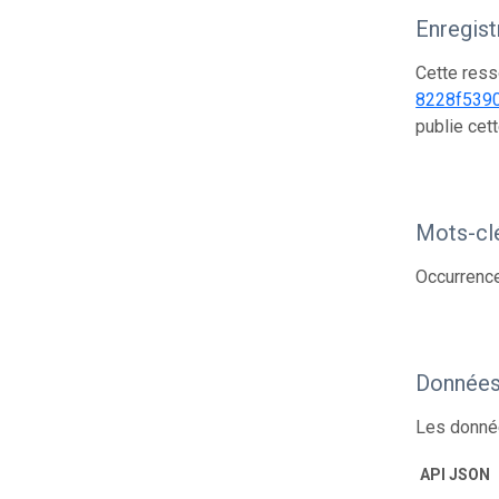
Enregis
Cette ress
8228f539
publie cet
Mots-cl
Occurrence
Données
Les donnée
API JSON