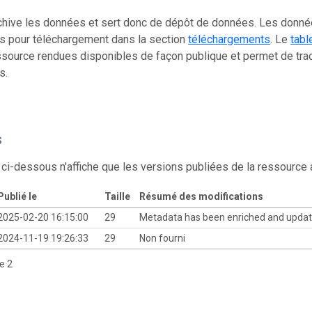
chive les données et sert donc de dépôt de données. Les donn
s pour téléchargement dans la section
téléchargements
. Le
tabl
source rendues disponibles de façon publique et permet de trac
s.
s
 ci-dessous n'affiche que les versions publiées de la ressource
Publié le
Taille
Résumé des modifications
2025-02-20 16:15:00
29
Metadata has been enriched and upda
2024-11-19 19:26:33
29
Non fourni
de 2