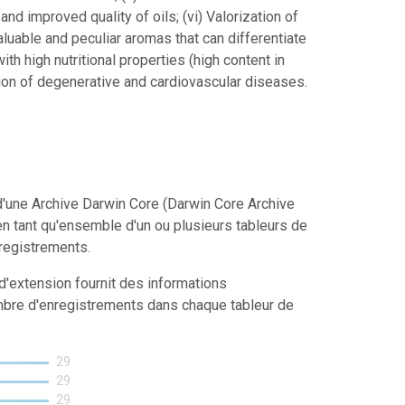
d improved quality of oils; (vi) Valorization of
aluable and peculiar aromas that can differentiate
with high nutritional properties (high content in
ntion of degenerative and cardiovascular diseases.
'une Archive Darwin Core (Darwin Core Archive
n tant qu'ensemble d'un ou plusieurs tableurs de
registrements.
d'extension fournit des informations
mbre d'enregistrements dans chaque tableur de
29
29
29