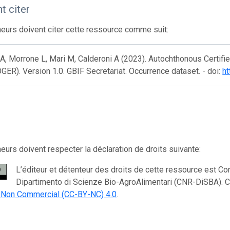
 citer
eurs doivent citer cette ressource comme suit:
 A, Morrone L, Mari M, Calderoni A (2023). Autochthonous Certi
ER). Version 1.0. GBIF Secretariat. Occurrence dataset. - doi:
ht
eurs doivent respecter la déclaration de droits suivante:
L’éditeur et détenteur des droits de cette ressource est Cons
Dipartimento di Scienze Bio-AgroAlimentari (CNR-DiSBA). Ce
n Non Commercial (CC-BY-NC) 4.0
.