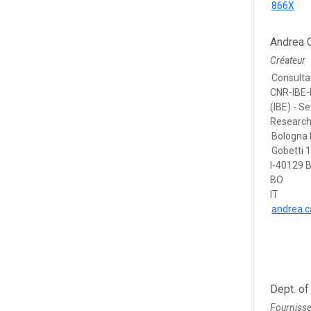
866X
Andrea 
Créateur
Consulta
CNR-IBE-
(IBE) - S
Research 
Bologna 
Gobetti 
I-40129 
BO
IT
andrea.
Dept. of
Fourniss