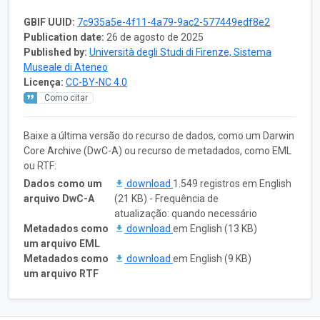
GBIF UUID:
7c935a5e-4f11-4a79-9ac2-577449edf8e2
Publication date:
26 de agosto de 2025
Published by:
Università degli Studi di Firenze, Sistema
Museale di Ateneo
Licença:
CC-BY-NC 4.0
Como citar
Baixe a última versão do recurso de dados, como um Darwin
Core Archive (DwC-A) ou recurso de metadados, como EML
ou RTF:
Dados como um
download
1.549 registros em English
arquivo DwC-A
(21 KB) - Frequência de
atualização: quando necessário
Metadados como
download
em English (13 KB)
um arquivo EML
Metadados como
download
em English (9 KB)
um arquivo RTF