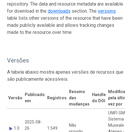
repository. The data and resource metadata are available
for download in the
downloads
section. The
versions
table lists other versions of the resource that have been
made publicly available and allows tracking changes
made to the resource over time.
Versões
A tabela abaixo mostra apenas versões de recursos que
são publicamente acessíveis.
Resumo
Modificado
Publicado
Handle
Versão
Registros
das
pela última
em
do DOI
mudanças
vez por
UNIFI-SMA
Sistema
2025-08-
Não
Museale di
1.0
26
1.549
provido
Ateneo -