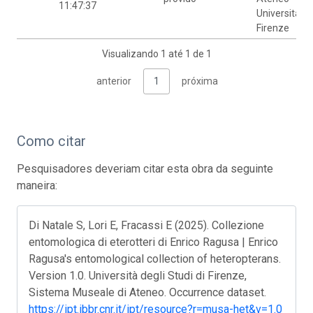
11:47:37
Università di
Firenze
Visualizando 1 até 1 de 1
anterior
1
próxima
Como citar
Pesquisadores deveriam citar esta obra da seguinte
maneira:
Di Natale S, Lori E, Fracassi E (2025). Collezione
entomologica di eterotteri di Enrico Ragusa | Enrico
Ragusa's entomological collection of heteropterans.
Version 1.0. Università degli Studi di Firenze,
Sistema Museale di Ateneo. Occurrence dataset.
https://ipt.ibbr.cnr.it/ipt/resource?r=musa-het&v=1.0