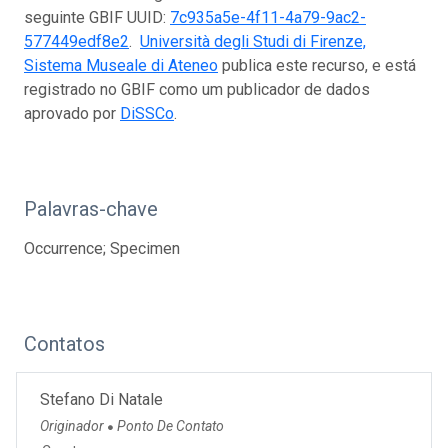
seguinte GBIF UUID:
7c935a5e-4f11-4a79-9ac2-
577449edf8e2
.
Università degli Studi di Firenze,
Sistema Museale di Ateneo
publica este recurso, e está
registrado no GBIF como um publicador de dados
aprovado por
DiSSCo
.
Palavras-chave
Occurrence; Specimen
Contatos
Stefano Di Natale
Originador
Ponto De Contato
●