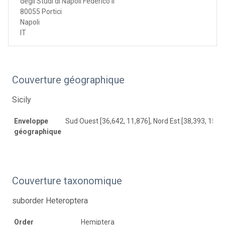
degli Studi di Napoli Federico II
80055 Portici
Napoli
IT
Couverture géographique
Sicily
Enveloppe
Sud Ouest [36,642, 11,876], Nord Est [38,393, 15,6
géographique
Couverture taxonomique
suborder Heteroptera
Order
Hemiptera