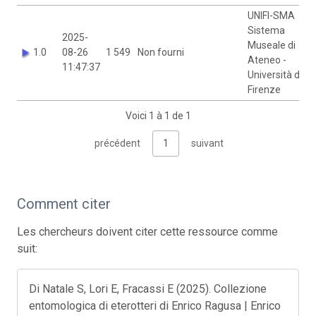
UNIFI-SMA
Sistema
2025-
Museale di
1.0
08-26
1 549
Non fourni
Ateneo -
11:47:37
Università di
Firenze
Voici 1 à 1 de 1
précédent
1
suivant
Comment citer
Les chercheurs doivent citer cette ressource comme
suit:
Di Natale S, Lori E, Fracassi E (2025). Collezione
entomologica di eterotteri di Enrico Ragusa | Enrico