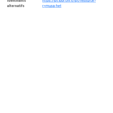
Identifiants
https://ipt.ibbr.cnr.it/ipt/resource?
alternatifs
r=musa-het