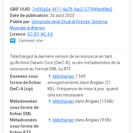
GBIF UUID:
7c935a5e-4f11-4a79-9ac2-577449edf8e2
Date de publication:
26 août 2025
Publié par:
Università degli Studi di Firenze, Sistema
Museale di Ateneo
Licence:
CC-BY-NC 4.0
Comment citer
Téléchargez la dernière version de la ressource en tant
qu'Archive Darwin Core (DwC-A), ou les métadonnées de la
ressource au format EML ou RTF :
Données sous
télécharger
1 549
forme de fichier
enregistrements dans Anglais (21
DwC-A (zip)
KB) - Fréquence de mise à jour: quand
cela est nécessaire
Métadonnées
télécharger
dans Anglais (13 KB)
sous forme de
fichier EML
Métadonnées
télécharger
dans Anglais (9 KB)
sous forme de
fichier RTF