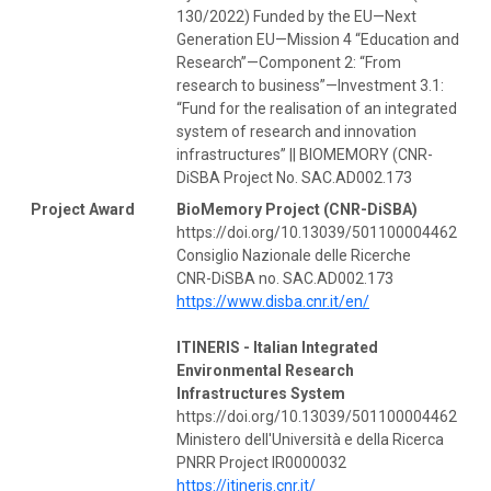
130/2022) Funded by the EU—Next
Generation EU—Mission 4 “Education and
Research”—Component 2: “From
research to business”—Investment 3.1:
“Fund for the realisation of an integrated
system of research and innovation
infrastructures” || BIOMEMORY (CNR-
DiSBA Project No. SAC.AD002.173
Project Award
BioMemory Project (CNR-DiSBA)
https://doi.org/10.13039/501100004462
Consiglio Nazionale delle Ricerche
CNR-DiSBA no. SAC.AD002.173
https://www.disba.cnr.it/en/
ITINERIS - Italian Integrated
Environmental Research
Infrastructures System
https://doi.org/10.13039/501100004462
Ministero dell'Università e della Ricerca
PNRR Project IR0000032
https://itineris.cnr.it/