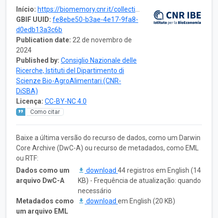
Início:
https://biomemory.cnr.it/collections/CNR-IBE-CRYOBANK
GBIF UUID:
fe8ebe50-b3ae-4e17-9fa8-
d0edb13a3c6b
Publication date:
22 de novembro de
2024
Published by:
Consiglio Nazionale delle
Ricerche, Istituti del Dipartimento di
Scienze Bio-AgroAlimentari (CNR-
DiSBA)
Licença:
CC-BY-NC 4.0
Como citar
Baixe a última versão do recurso de dados, como um Darwin
Core Archive (DwC-A) ou recurso de metadados, como EML
ou RTF:
Dados como um
download
44 registros em English (14
arquivo DwC-A
KB) - Frequência de atualização: quando
necessário
Metadados como
download
em English (20 KB)
um arquivo EML