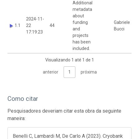
Additional
metadata
about
2024-11-
funding
Gabriele
1.1
22
44
and
Bucci
17:19:23
projects
has been
included.
Visualizando 1 até 1 de 1
anterior
1
próxima
Como citar
Pesquisadores deveriam citar esta obra da seguinte
maneira:
Benelli C, Lambardi M, De Carlo A (2023). Cryobank