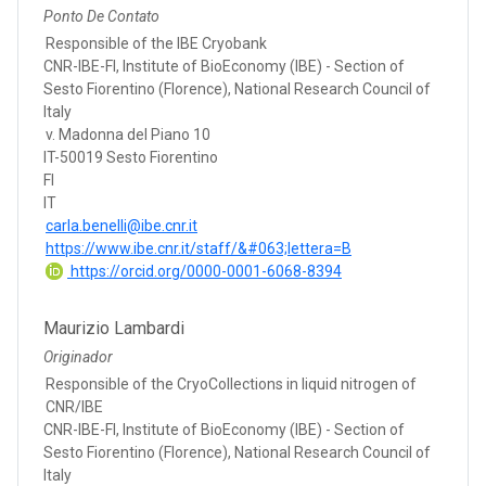
Ponto De Contato
Responsible of the IBE Cryobank
CNR-IBE-FI, Institute of BioEconomy (IBE) - Section of
Sesto Fiorentino (Florence), National Research Council of
Italy
v. Madonna del Piano 10
IT-50019 Sesto Fiorentino
FI
IT
carla.benelli@ibe.cnr.it
https://www.ibe.cnr.it/staff/&#063;lettera=B
https://orcid.org/0000-0001-6068-8394
Maurizio Lambardi
Originador
Responsible of the CryoCollections in liquid nitrogen of
CNR/IBE
CNR-IBE-FI, Institute of BioEconomy (IBE) - Section of
Sesto Fiorentino (Florence), National Research Council of
Italy