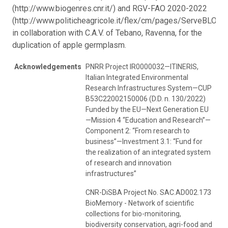
(http://www.biogenres.cnr.it/) and RGV-FAO 2020-2022
(http://www.politicheagricole.it/flex/cm/pages/ServeBLOB.
in collaboration with C.A.V. of Tebano, Ravenna, for the
duplication of apple germplasm.
Acknowledgements
PNRR Project IR0000032—ITINERIS,
Italian Integrated Environmental
Research Infrastructures System—CUP
B53C22002150006 (D.D. n. 130/2022)
Funded by the EU—Next Generation EU
—Mission 4 “Education and Research”—
Component 2: “From research to
business”—Investment 3.1: “Fund for
the realization of an integrated system
of research and innovation
infrastructures”
CNR-DiSBA Project No. SAC.AD002.173
BioMemory - Network of scientific
collections for bio-monitoring,
biodiversity conservation, agri-food and