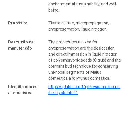
environmental sustainability, and well-
being.
Propósito
Tissue culture, micropropagation,
cryopreservation, liquid nitrogen.
Descrição da
The procedures utilized for
manutenção
cryopreservation are the desiccation
and direct immersion in liquid nitrogen
of polyembryonic seeds (Citrus) and the
dormant bud technique for conserving
uni-nodal segments of Malus
domestica and Prunus domestica.
Identificadores
https://ipt.ibbr.cnr.it/ipt/resource?r=cnr-
alternativos
ibe-cryobank-01