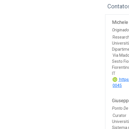
Contato
Michele 
Originado
Research
Università
Dipartime
Via Mado
Sesto Fio
Fiorentin
IT
https
0045
Giuseppe
Ponto De
Curator
Università
Sistema 