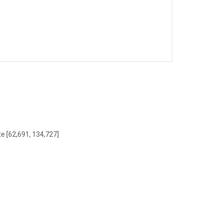
te [62,691, 134,727]