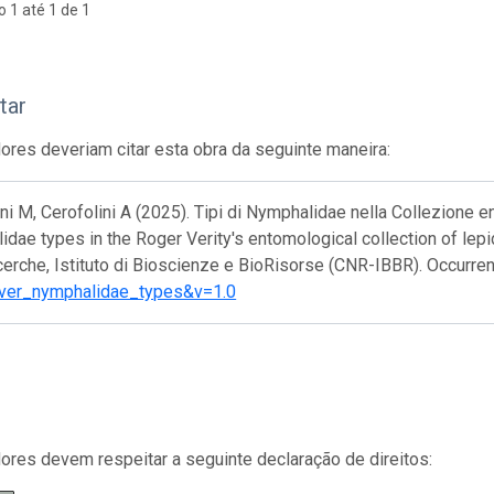
o 1 até 1 de 1
tar
res deveriam citar esta obra da seguinte maneira:
ni M, Cerofolini A (2025). Tipi di Nymphalidae nella Collezione en
dae types in the Roger Verity's entomological collection of lepi
cerche, Istituto di Bioscienze e BioRisorse (CNR-IBBR). Occurre
ver_nymphalidae_types&v=1.0
res devem respeitar a seguinte declaração de direitos: