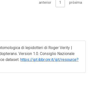
anterior
1
próxima
tomologica di lepidotteri di Roger Verity |
dopterans. Version 1.0. Consiglio Nazionale
nce dataset.
https://ipt.ibbr.cnr.it/ipt/resource?