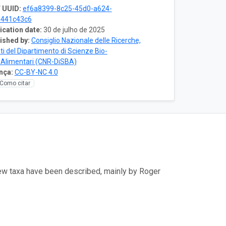
 UUID:
ef6a8399-8c25-45d0-a624-
0441c43c6
ication date:
30 de julho de 2025
ished by:
Consiglio Nazionale delle Ricerche,
uti del Dipartimento di Scienze Bio-
Alimentari (CNR-DiSBA)
nça:
CC-BY-NC 4.0
Como citar
ew taxa have been described, mainly by Roger