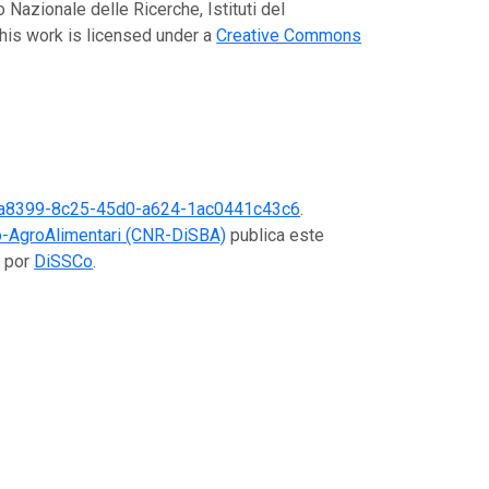
 Nazionale delle Ricerche, Istituti del
his work is licensed under a
Creative Commons
a8399-8c25-45d0-a624-1ac0441c43c6
.
Bio-AgroAlimentari (CNR-DiSBA)
publica este
o por
DiSSCo
.