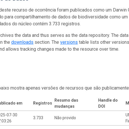
este recurso de ocorrência foram publicados como um Darwin C
do para compartilhamento de dados de biodiversidade como um 
dados do núcleo contém 3.733 registros.
rchives the data and thus serves as the data repository. The data
in the
downloads
section. The
versions
table lists other version
and allows tracking changes made to the resource over time.
baixo mostra apenas versões de recursos que são publicamente
Resumo das
Handle do
ublicado em
Registros
M
mudanças
DOI
025-07-30
U
3.733
Não provido
:03:26
F