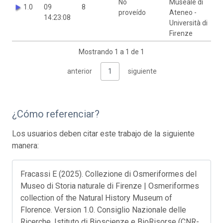
No
Museale di
1.0
09
8
proveído
Ateneo -
14:23:08
Università di
Firenze
Mostrando 1 a 1 de 1
anterior
1
siguiente
¿Cómo referenciar?
Los usuarios deben citar este trabajo de la siguiente
manera:
Fracassi E (2025). Collezione di Osmeriformes del
Museo di Storia naturale di Firenze | Osmeriformes
collection of the Natural History Museum of
Florence. Version 1.0. Consiglio Nazionale delle
Ricerche, Istituto di Bioscienze e BioRisorse (CNR-