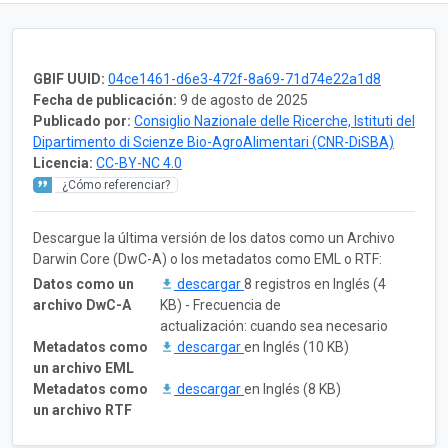
GBIF UUID:
04ce1461-d6e3-472f-8a69-71d74e22a1d8
Fecha de publicación:
9 de agosto de 2025
Publicado por:
Consiglio Nazionale delle Ricerche, Istituti del
Dipartimento di Scienze Bio-AgroAlimentari (CNR-DiSBA)
Licencia:
CC-BY-NC 4.0
¿Cómo referenciar?
Descargue la última versión de los datos como un Archivo
Darwin Core (DwC-A) o los metadatos como EML o RTF:
Datos como un
descargar
8 registros en Inglés (4
archivo DwC-A
KB) - Frecuencia de
actualización: cuando sea necesario
Metadatos como
descargar
en Inglés (10 KB)
un archivo EML
Metadatos como
descargar
en Inglés (8 KB)
un archivo RTF