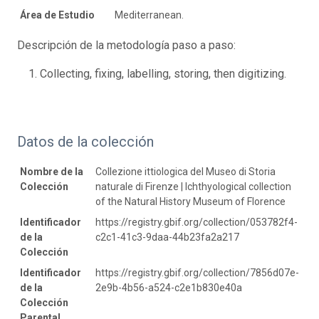
Área de Estudio
Mediterranean.
Descripción de la metodología paso a paso:
Collecting, fixing, labelling, storing, then digitizing.
Datos de la colección
Nombre de la
Collezione ittiologica del Museo di Storia
Colección
naturale di Firenze | Ichthyological collection
of the Natural History Museum of Florence
Identificador
https://registry.gbif.org/collection/053782f4-
de la
c2c1-41c3-9daa-44b23fa2a217
Colección
Identificador
https://registry.gbif.org/collection/7856d07e-
de la
2e9b-4b56-a524-c2e1b830e40a
Colección
Parental