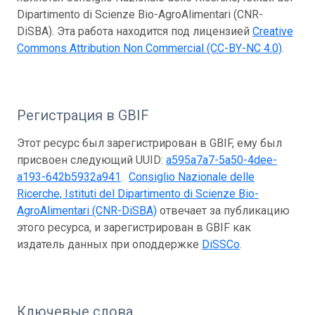
Dipartimento di Scienze Bio-AgroAlimentari (CNR-
DiSBA). Эта работа находится под лицензией
Creative
Commons Attribution Non Commercial (CC-BY-NC 4.0)
.
Регистрация в GBIF
Этот ресурс был зарегистрирован в GBIF, ему был
присвоен следующий UUID:
a595a7a7-5a50-4dee-
a193-642b5932a941
.
Consiglio Nazionale delle
Ricerche, Istituti del Dipartimento di Scienze Bio-
AgroAlimentari (CNR-DiSBA)
отвечает за публикацию
этого ресурса, и зарегистрирован в GBIF как
издатель данных при оподдержке
DiSSCo
.
Ключевые слова