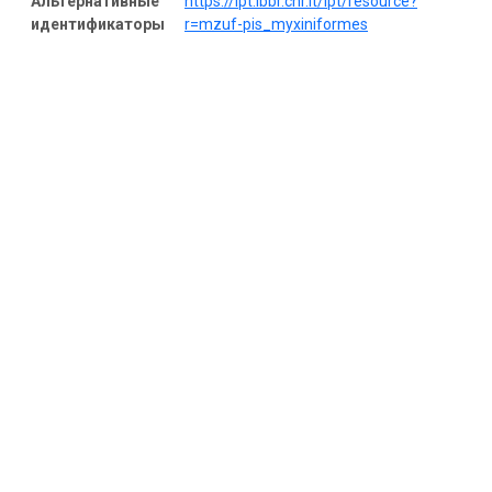
Альтернативные
https://ipt.ibbr.cnr.it/ipt/resource?
идентификаторы
r=mzuf-pis_myxiniformes