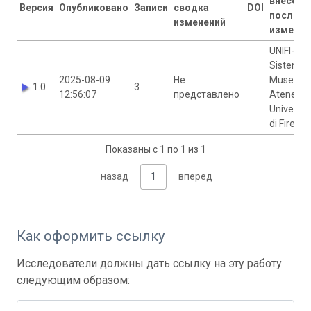
внесены
Версия
Опубликовано
Записи
сводка
DOI
последн
изменений
изменен
UNIFI-SM
Sistema
2025-08-09
Не
Museale 
1.0
3
12:56:07
представлено
Ateneo -
Universit
di Firenz
Показаны с 1 по 1 из 1
назад
1
вперед
Как оформить ссылку
Исследователи должны дать ссылку на эту работу
следующим образом: