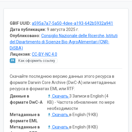
GBIF UUID:
a595a7a7-5a50-4dee-a193-642b5932a941
Дата публикации:
9 августа 2025 г.
Опубликовано:
Consiglio Nazionale delle Ricerche, Istituti
del Dipartimento di Scienze Bio-AgroAlimentari (CNR-
DiSBA)
Лицензия:
CC-BY-NC 4.0
Как оформить ссылку
Скачайте последнюю версию данных этого ресурса в
формате Darwin Core Archive (DwC-A) или метаданных
ресурса в форматах EML или RTF:
Данные в
Скачать
3 Записи в English (4
формате DwC-A
KB) - Частота обновления: по мере
необходимости
Метаданные в
Скачать
в English (9 KB)
формате EML
Метаданные в
Скачать
в English (8 KB)