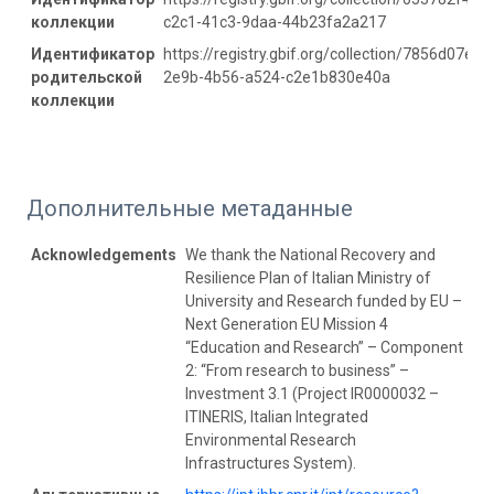
коллекции
c2c1-41c3-9daa-44b23fa2a217
Идентификатор
https://registry.gbif.org/collection/7856d07e-
родительской
2e9b-4b56-a524-c2e1b830e40a
коллекции
Дополнительные метаданные
Acknowledgements
We thank the National Recovery and
Resilience Plan of Italian Ministry of
University and Research funded by EU –
Next Generation EU Mission 4
“Education and Research” – Component
2: “From research to business” –
Investment 3.1 (Project IR0000032 –
ITINERIS, Italian Integrated
Environmental Research
Infrastructures System).