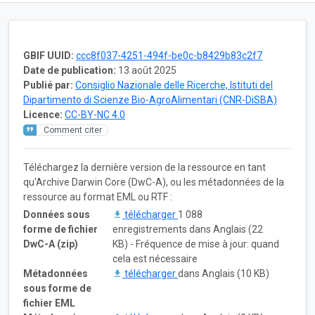
GBIF UUID:
ccc8f037-4251-494f-be0c-b8429b83c2f7
Date de publication:
13 août 2025
Publié par:
Consiglio Nazionale delle Ricerche, Istituti del
Dipartimento di Scienze Bio-AgroAlimentari (CNR-DiSBA)
Licence:
CC-BY-NC 4.0
Comment citer
Téléchargez la dernière version de la ressource en tant
qu'Archive Darwin Core (DwC-A), ou les métadonnées de la
ressource au format EML ou RTF :
Données sous
télécharger
1 088
forme de fichier
enregistrements dans Anglais (22
DwC-A (zip)
KB) - Fréquence de mise à jour: quand
cela est nécessaire
Métadonnées
télécharger
dans Anglais (10 KB)
sous forme de
fichier EML