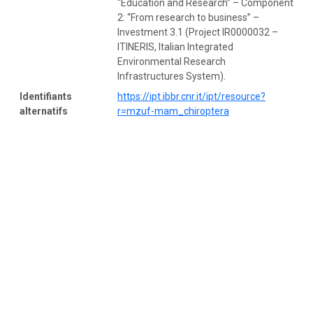
“Education and Research” – Component
2: “From research to business” –
Investment 3.1 (Project IR0000032 –
ITINERIS, Italian Integrated
Environmental Research
Infrastructures System).
Identifiants
https://ipt.ibbr.cnr.it/ipt/resource?
alternatifs
r=mzuf-mam_chiroptera