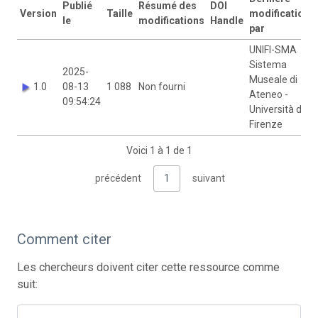
Publié
Résumé des
DOI
Version
Taille
modification
le
modifications
Handle
par
UNIFI-SMA
Sistema
2025-
Museale di
1.0
08-13
1 088
Non fourni
Ateneo -
09:54:24
Università di
Firenze
Voici 1 à 1 de 1
précédent
1
suivant
Comment citer
Les chercheurs doivent citer cette ressource comme
suit: