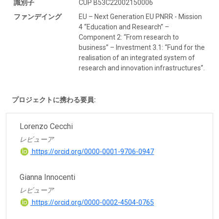
識別子
CUP B53C22002150006
ファンデイング
EU – Next Generation EU PNRR - Mission
4 “Education and Research” –
Component 2: “From research to
business” – Investment 3.1: “Fund for the
realisation of an integrated system of
research and innovation infrastructures”.
プロジェクトに携わる要員:
Lorenzo Cecchi
レビューア
https://orcid.org/0000-0001-9706-0947
Gianna Innocenti
レビューア
https://orcid.org/0000-0002-4504-0765