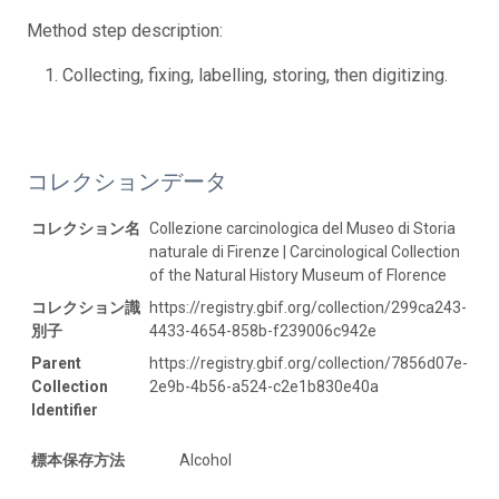
Method step description:
Collecting, fixing, labelling, storing, then digitizing.
コレクションデータ
コレクション名
Collezione carcinologica del Museo di Storia
naturale di Firenze | Carcinological Collection
of the Natural History Museum of Florence
コレクション識
https://registry.gbif.org/collection/299ca243-
別子
4433-4654-858b-f239006c942e
Parent
https://registry.gbif.org/collection/7856d07e-
Collection
2e9b-4b56-a524-c2e1b830e40a
Identifier
標本保存方法
Alcohol