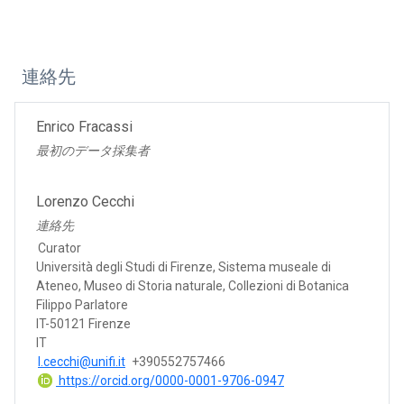
連絡先
Enrico Fracassi
最初のデータ採集者
Lorenzo Cecchi
連絡先
Curator
Università degli Studi di Firenze, Sistema museale di
Ateneo, Museo di Storia naturale, Collezioni di Botanica
Filippo Parlatore
IT-50121 Firenze
IT
l.cecchi@unifi.it
+390552757466
https://orcid.org/0000-0001-9706-0947