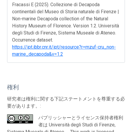
Fracassi E (2025). Collezione di Decapoda
continentali del Museo di Storia naturale di Firenze |
Non-marine Decapoda collection of the Natural
History Museum of Florence. Version 1.2. Università
degli Studi di Firenze, Sistema Museale di Ateneo.
Occurrence dataset.
https://ipt.ibbr.cnr.it/ipt/resource?r=mzuf-cru_non-
marine_decapoda&v=1.2
権利
研究者は権利に関する下記ステートメントを尊重する必
要があります。:
パブリッシャーとライセンス保持者権利
者は Università degli Studi di Firenze,
Sistema Museale di Ateneo。 This work is licensed