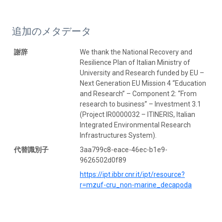
追加のメタデータ
謝辞
We thank the National Recovery and
Resilience Plan of Italian Ministry of
University and Research funded by EU –
Next Generation EU Mission 4 “Education
and Research” – Component 2: “From
research to business” – Investment 3.1
(Project IR0000032 – ITINERIS, Italian
Integrated Environmental Research
Infrastructures System).
代替識別子
3aa799c8-eace-46ec-b1e9-
9626502d0f89
https://ipt.ibbr.cnr.it/ipt/resource?
r=mzuf-cru_non-marine_decapoda