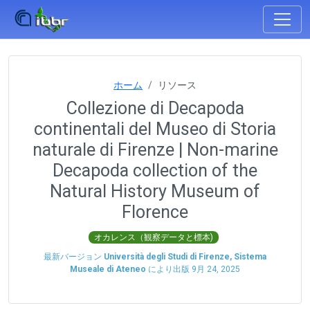
ホーム
リソース
Collezione di Decapoda
continentali del Museo di Storia
naturale di Firenze | Non-marine
Decapoda collection of the
Natural History Museum of
Florence
オカレンス（観察データと標本)
最新バージョン
Università degli Studi di Firenze, Sistema
Museale di Ateneo
により出版
9月 24, 2025