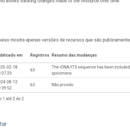
and allows tracking changes made to the resource over time.
baixo mostra apenas versões de recursos que são publicamente
ublicado em
Registros
Resumo das mudanças
025-02-18
The rDNA/ITS sequence has been included 
63
:07:29
specimens.
024-08-12
63
Não provido
:39:52
o 1 até 2 de 2
tar