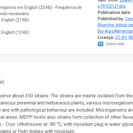
GBIF UUID:
b6a441
e79102121dce
registros em English (20 KB) - Frequência de
Publication date:
ando necessário
Published by:
Cons
English (21 KB)
Ricerche, Istituti 
Bio-AgroAlimentar
English (12 KB)
Licença:
CC-BY-NC
Como citar
ão
rve about 350 strains. The strains are mainly isolated from th
aneous perennial and herbaceous plants, various microorganisms
 and with pathological behaviour are included. Microrganisms ar
al areas. MEPP hosts also strains form collection of other Resea
 - Cryo: Ultrafrezeer at- 80 °C, with mycelium plug in water glyce
 slants or Petri dishes with mycelium.