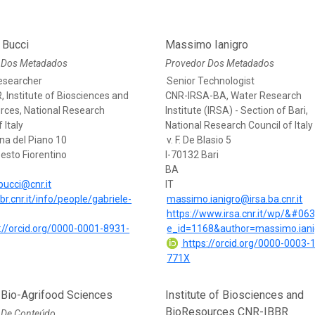
 Bucci
Massimo Ianigro
 Dos Metadados
Provedor Dos Metadados
esearcher
Senior Technologist
 Institute of Biosciences and
CNR-IRSA-BA, Water Research
rces, National Research
Institute (IRSA) - Section of Bari,
 Italy
National Research Council of Italy
na del Piano 10
v. F. De Blasio 5
esto Fiorentino
I-70132 Bari
BA
bucci@cnr.it
IT
bbr.cnr.it/info/people/gabriele-
massimo.ianigro@irsa.ba.cnr.it
https://www.irsa.cnr.it/wp/&#06
://orcid.org/0000-0001-8931-
e_id=1168&author=massimo.iani
https://orcid.org/0000-0003-
771X
 Bio-Agrifood Sciences
Institute of Biosciences and
BioResources CNR-IBBR
 De Conteúdo