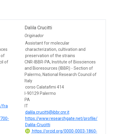
Dalila Crucitti
Originador
Assistant for molecular
nces
characterization, cultivation and
 of
preservation of the strains
il of
CNR-IBBR-PA, Institute of Biosciences
and Bioresources (IBBR) - Section of
Palermo, National Research Council of
Italy
corso Calatafimi 414
I-90129 Palermo
PA
e/fra
IT
dalila.crucitti@ibbr.cnr.it
7700-
https://www.researchgate.net/profile/
Dalila-Crucitti
https://orcid.org/0000-0003-1860-