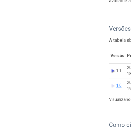
available 
Versões
A tabela a
Versão
P
2
1.1
18
2
1.0
19
Visualizand
Como ci