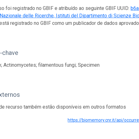
so foi registrado no GBIF e atribuído ao seguinte GBIF UUID:
b6a
Nazionale delle Ricerche, Istituti del Dipartimento di Scienze 
 está registrado no GBIF como um publicador de dados aprovad
s-chave
; Actinomycetes; filamentous fungi; Specimen
xternos
de recurso também estão disponíveis em outros formatos
https://biomemory.cnr.it/api/occur