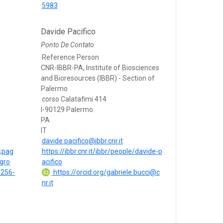
5983
Davide Pacifico
Ponto De Contato
Reference Person
CNR-IBBR-PA, Institute of Biosciences
and Bioresources (IBBR) - Section of
Palermo
corso Calatafimi 414
I-90129 Palermo
PA
IT
davide.pacifico@ibbr.cnr.it
3;pag
https://ibbr.cnr.it/ibbr/people/davide-p
gro
acifico
1256-
https://orcid.org/gabriele.bucci@c
nr.it