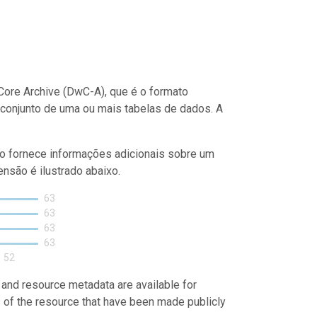
ore Archive (DwC-A), que é o formato
conjunto de uma ou mais tabelas de dados. A
o fornece informações adicionais sobre um
nsão é ilustrado abaixo.
63
63
63
63
52
 and resource metadata are available for
s of the resource that have been made publicly