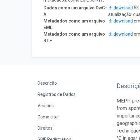
metadados, como EML ou RTF:
Dados como um arquivo DwC-
download
63 
A
atualização: qu
Metadados como um arquivo
download
em 
EML
Metadados como um arquivo
download
em 
RTF
Descrição
Descriç
Registros de Dados
MEPP prese
Versões
from spont
importance
Como citar
geographic
Direitos
Techniques
°C in agar
GBIF Registration