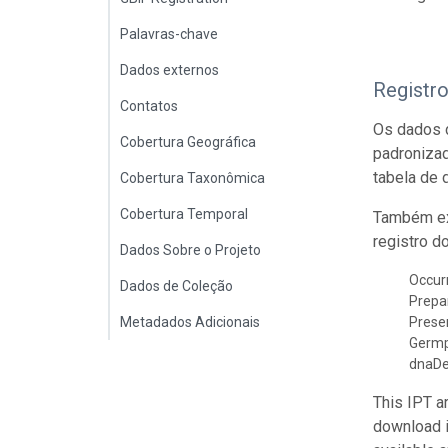
Palavras-chave
Dados externos
Registr
Contatos
Os dados d
Cobertura Geográfica
padroniza
tabela de 
Cobertura Taxonômica
Cobertura Temporal
Também ex
registro d
Dados Sobre o Projeto
Occur
Dados de Coleção
Prepa
Metadados Adicionais
Prese
Germ
dnaDe
This IPT a
download 