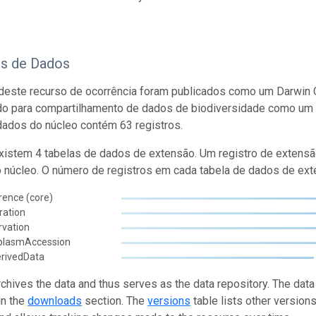
os de Dados
este recurso de ocorrência foram publicados como um Darwin C
do para compartilhamento de dados de biodiversidade como um 
dados do núcleo contém 63 registros.
istem 4 tabelas de dados de extensão. Um registro de extensã
o núcleo. O número de registros em cada tabela de dados de exte
rence (core)
ration
rvation
plasmAccession
rivedData
rchives the data and thus serves as the data repository. The data
in the
downloads
section. The
versions
table lists other version