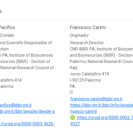
s
acifico
Francesco Carimi
 Contato
Originador
nd Scientific Responsible of
Research Director
ction
CNR-IBBR-PA, Institute of Bioscie
PA, Institute of Biosciences
and Bioresources (IBBR) - Section
sources (IBBR) - Section of
Palermo, National Research Counc
National Research Council of
Italy
corso Calatafimi 414
latafimi 414
I-90129 Palermo
Palermo
PA
IT
francesco.carimi@ibbr.cnr.it
cifico@ibbr.cnr.it
https://ibbr.cnr.it/ibbr/info/peopl
bbr.cnr.it/ibbr/people/davide-p
ncesco-carimi
https://orcid.org/0000-0002-
://orcid.org/0000-0003-3620-
9527