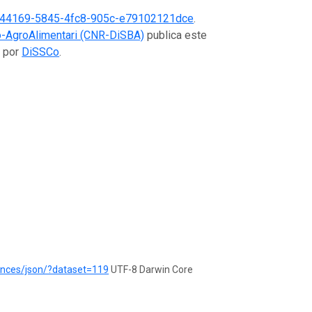
44169-5845-4fc8-905c-e79102121dce
.
Bio-AgroAlimentari (CNR-DiSBA)
publica este
o por
DiSSCo
.
rences/json/?dataset=119
UTF-8 Darwin Core