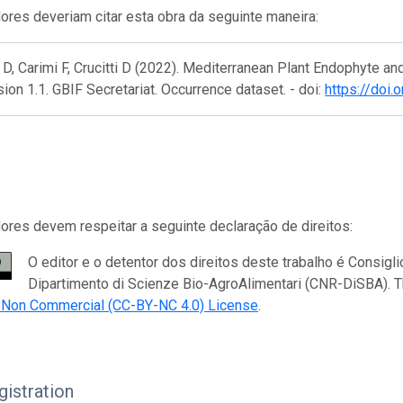
res deveriam citar esta obra da seguinte maneira:
 D, Carimi F, Crucitti D (2022). Mediterranean Plant Endophyte 
sion 1.1. GBIF Secretariat. Occurrence dataset. - doi:
https://doi
res devem respeitar a seguinte declaração de direitos:
O editor e o detentor dos direitos deste trabalho é Consiglio
Dipartimento di Scienze Bio-AgroAlimentari (CNR-DiSBA). T
n Non Commercial (CC-BY-NC 4.0) License
.
istration