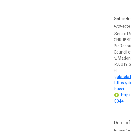
Gabriele
Provedor
Senior R
CNR-IBBR,
BioResou
Council of
v. Madon
I-50019 S
FI
gabriele.
https://i
bucci
https
0344
Dept. of
Provedor