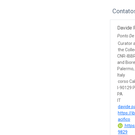
Contato
Davide P
Ponto De
Curator a
the Colle
CNR-IBBR-
and Biore
Palermo, 
Italy
corso Ca
I-90129 
PA
IT
davide.pa
https://i
acifico
https
9829