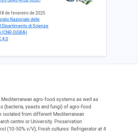
69-5845-4fc8-905c-
18 de fevereiro de 2025
iglio Nazionale delle
del Dipartimento di Scienze
i (CNR-DiSBA)
 4.0
e Mediterranean agro-food systems as well as
 (bacteria, yeasts and fungi) of agro-food
e isolated from different Mediterranean
rch centre or University. Preservation
rol (10-50% v/V); Fresh cultures: Refrigerator at 4