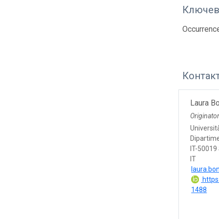
Ключев
Occurrenc
Контак
Laura Bo
Originato
Università
Dipartime
IT-50019 
IT
laura.bon
https
1488