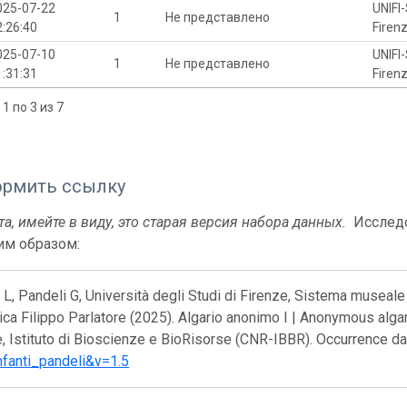
025-07-22
UNIFI
1
Не представлено
2:26:40
Firen
025-07-10
UNIFI
1
Не представлено
1:31:31
Firen
1 по 3 из 7
ормить ссылку
а, имейте в виду, это старая версия набора данных.
Исследо
м образом:
 L, Pandeli G, Università degli Studi di Firenze, Sistema museale
ica Filippo Parlatore (2025). Algario anonimo I | Anonymous algar
, Istituto di Bioscienze e BioRisorse (CNR-IBBR). Occurrence d
fanti_pandeli&v=1.5