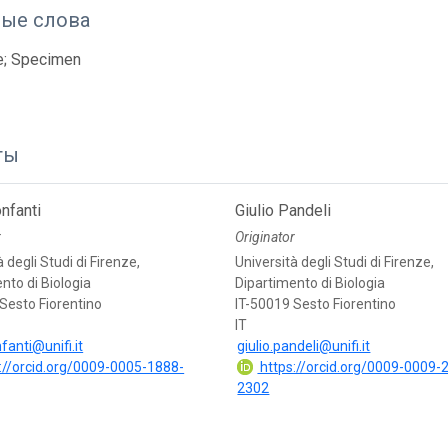
ые слова
e; Specimen
ты
nfanti
Giulio Pandeli
r
Originator
 degli Studi di Firenze,
Università degli Studi di Firenze,
nto di Biologia
Dipartimento di Biologia
Sesto Fiorentino
IT-50019 Sesto Fiorentino
IT
fanti@unifi.it
giulio.pandeli@unifi.it
://orcid.org/0009-0005-1888-
https://orcid.org/0009-0009-
2302