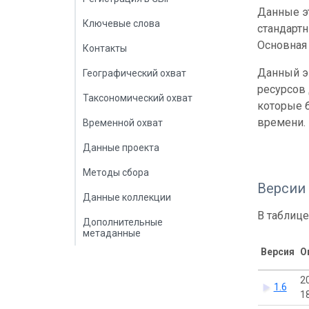
Данные эт
Ключевые слова
стандарт
Основная 
Контакты
Данный э
Географический охват
ресурсов
Таксономический охват
которые б
времени.
Временной охват
Данные проекта
Методы сбора
Версии
Данные коллекции
В таблице
Дополнительные
метаданные
Версия
О
2
1.6
1