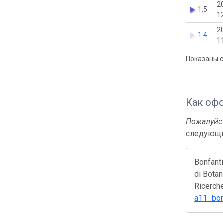
2
1.5
1
2
1.4
1
Показаны с 
Как оф
Пожалуйст
следующи
Bonfanti
di Botan
Ricerche
a11_bon