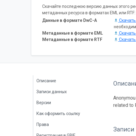
Скачайте последнюю версию данных этого ресу
метаданных ресурса в форматах EML или RTF:
Данные в формате DwC-A
Скачат
необходим
Метаданные в формате EML
Скачат
Метаданные в формате RTF
Скачат
Описание
Описан
Записи данных
Anonymous 
Версии
related to 
Как оформить ссылку
Права
Записи
Регистрация в GBIF