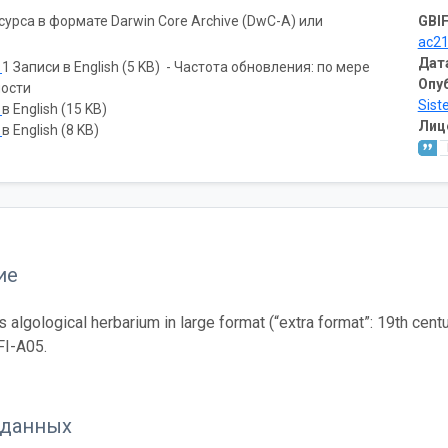
рса в формате Darwin Core Archive (DwC-A) или
GBIF
ac2
Дат
ь
1 Записи в English (5 KB) - Частота обновления: по мере
Опу
ости
Sist
ь
в English (15 KB)
Лиц
ь
в English (8 KB)
ие
algological herbarium in large format (“extra format”: 19th centu
FI-A05.
 данных