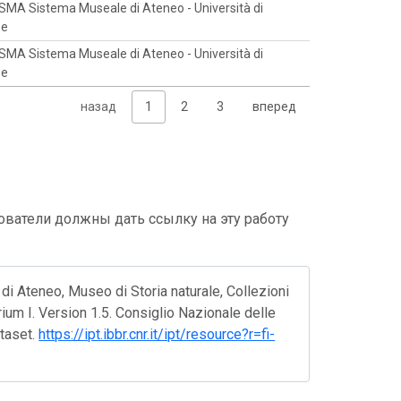
-SMA Sistema Museale di Ateneo - Università di
ze
-SMA Sistema Museale di Ateneo - Università di
ze
назад
1
2
3
вперед
ватели должны дать ссылку на эту работу
 di Ateneo, Museo di Storia naturale, Collezioni
ium I. Version 1.5. Consiglio Nazionale delle
ataset.
https://ipt.ibbr.cnr.it/ipt/resource?r=fi-