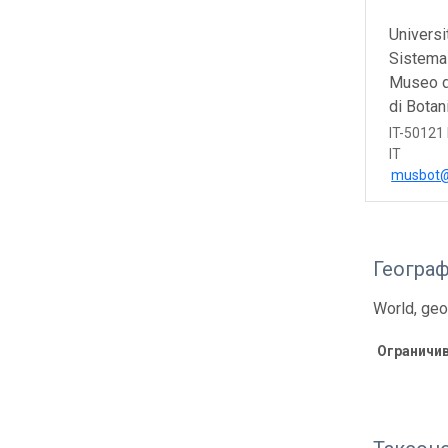
Universi
Sistema
Museo di
di Botan
IT-50121
IT
musbot@u
Геогра
World, geo
Ограничи