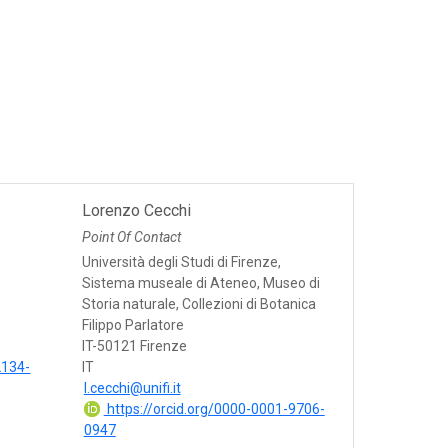
Lorenzo Cecchi
Point Of Contact
Università degli Studi di Firenze,
Sistema museale di Ateneo, Museo di
Storia naturale, Collezioni di Botanica
Filippo Parlatore
IT-50121 Firenze
2134-
IT
l.cecchi@unifi.it
https://orcid.org/0000-0001-9706-
0947