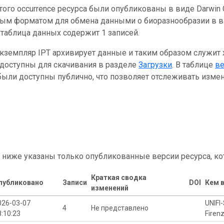
ого occurrence ресурса были опубликованы в виде Darwin C
ным форматом для обмена данными о биоразнообразии в ви
таблица данных содержит 1 записей.
кземпляр IPT архивирует данные и таким образом служит
 доступны для скачивания в разделе
Загрузки
. В таблице
в
ыли доступны публично, что позволяет отслеживать измен
 ниже указаны только опубликованные версии ресурса, ко
Краткая сводка
публиковано
Записи
DOI
Кем 
изменений
026-03-07
UNIFI
4
Не представлено
8:10:23
Firen