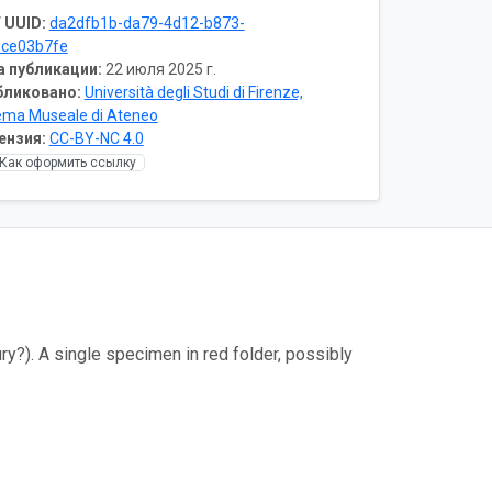
 UUID:
da2dfb1b-da79-4d12-b873-
1ce03b7fe
а публикации:
22 июля 2025 г.
бликовано:
Università degli Studi di Firenze,
ema Museale di Ateneo
ензия:
CC-BY-NC 4.0
Как оформить ссылку
ry?). A single specimen in red folder, possibly