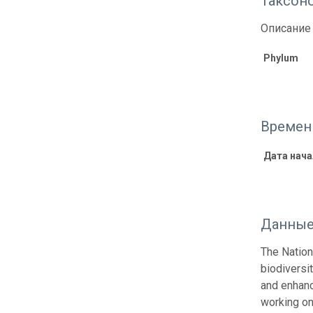
Таксон
Описание 
Phylum
Времен
Дата нача
Данные
The Nation
biodiversi
and enhanc
working on