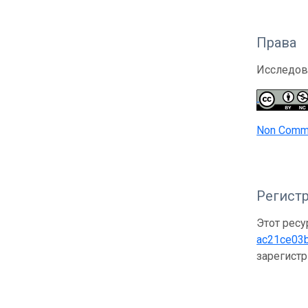
Права
Исследов
Non Comme
Регистр
Этот ресу
ac21ce03
зарегист