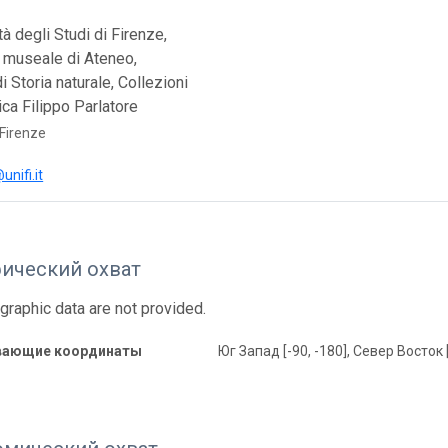
tà degli Studi di Firenze,
 museale di Ateneo,
 Storia naturale, Collezioni
ica Filippo Parlatore
 Firenze
nifi.it
фический охват
graphic data are not provided.
вающие координаты
Юг Запад [-90, -180], Север Восток 