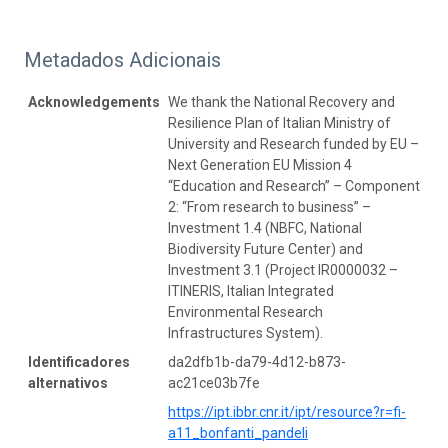
Metadados Adicionais
Acknowledgements
We thank the National Recovery and
Resilience Plan of Italian Ministry of
University and Research funded by EU –
Next Generation EU Mission 4
“Education and Research” – Component
2: “From research to business” –
Investment 1.4 (NBFC, National
Biodiversity Future Center) and
Investment 3.1 (Project IR0000032 –
ITINERIS, Italian Integrated
Environmental Research
Infrastructures System).
Identificadores
da2dfb1b-da79-4d12-b873-
alternativos
ac21ce03b7fe
https://ipt.ibbr.cnr.it/ipt/resource?r=fi-
a11_bonfanti_pandeli