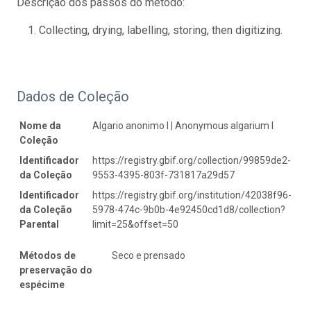
Descrição dos passos do método:
Collecting, drying, labelling, storing, then digitizing.
Dados de Coleção
Nome da
Algario anonimo I | Anonymous algarium I
Coleção
Identificador
https://registry.gbif.org/collection/99859de2-
da Coleção
9553-4395-803f-731817a29d57
Identificador
https://registry.gbif.org/institution/42038f96-
da Coleção
5978-474c-9b0b-4e92450cd1d8/collection?
Parental
limit=25&offset=50
Métodos de
Seco e prensado
preservação do
espécime