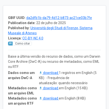
GBIF UUID:
da2dfb1b-da79-4d12-b873-ac21ce03b7fe
Publication date:
22 de julho de 2025
Published by:
Università degli Studi di Firenze, Sistema
Museale di Ateneo
Licença:
CC-BY-NC 4.0
Como citar
Baixe a última versão do recurso de dados, como um Darwin
Core Archive (DwC-A) ou recurso de metadados, como EML
ou RTF:
Dados como um
download
1 registros em English (5
arquivo DwC-A
KB) - Frequência de
atualização: quando necessário
Metadados como
download
em English (15 KB)
um arquivo EML
Metadados como
download
em English (8 KB)
um arquivo RTF