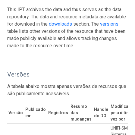
This IPT archives the data and thus serves as the data
repository. The data and resource metadata are available
for download in the
downloads
section. The
versions
table lists other versions of the resource that have been
made publicly available and allows tracking changes
made to the resource over time.
Versões
A tabela abaixo mostra apenas versões de recursos que
são publicamente acessíveis.
Resumo
Modificado
Publicado
Handle
Versão
Registros
das
pela última
em
do DOI
mudanças
vez por
UNIFI-SMA
Sistema