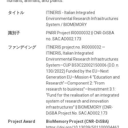
humans, animals, and plants.
タイトル
ITINERIS - Italian Integrated
Environmental Research Infrastructures
System / BIOMEMORY
識別子
PNRR Project IR0000032 || CNR-DiSBA
no. SAC.AD002.173
ファンデイング
ITINERIS project no. IR0000032 —
ITINERIS, Italian Integrated
Environmental Research Infrastructures
System—CUP B53C22002150006 (D.D. n.
130/2022) Funded by the EU—Next
Generation EU—Mission 4 “Education and
Research”—Component 2: “From
research to business”—Investment 3.1:
“Fund for the realisation of an integrated
system of research and innovation
infrastructures” || BIOMEMORY (CNR-
DiSBA Project No. SAC.AD002.173
Project Award
BioMemory Project (CNR-DiSBA)
https://doi.org/10.13039/501100004462