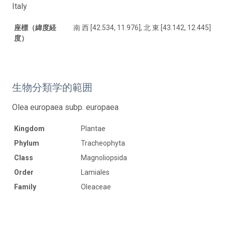
Italy
座標（緯度経
南 西 [42.534, 11.976], 北 東 [43.142, 12.445]
度）
生物分類学的範囲
Olea europaea subp. europaea
Kingdom
Plantae
Phylum
Tracheophyta
Class
Magnoliopsida
Order
Lamiales
Family
Oleaceae