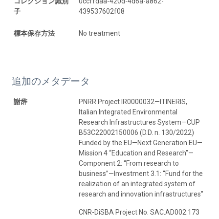
コレクション識別
0ccffdaa-420d-4d6a-a862-
子
439537602f08
標本保存方法
No treatment
追加のメタデータ
謝辞
PNRR Project IR0000032—ITINERIS,
Italian Integrated Environmental
Research Infrastructures System—CUP
B53C22002150006 (D.D. n. 130/2022)
Funded by the EU—Next Generation EU—
Mission 4 “Education and Research”—
Component 2: “From research to
business”—Investment 3.1: “Fund for the
realization of an integrated system of
research and innovation infrastructures”
CNR-DiSBA Project No. SAC.AD002.173