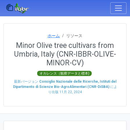
ホーム
リソース
Minor Olive tree cultivars from
Umbria, Italy (CNR-IBBR-OLIVE-
MINOR-CV)
オカレンス（観察データと標本)
最新バージョン
Consiglio Nazionale delle Ricerche, Istituti del
Dipartimento di Scienze Bio-AgroAlimentari (CNR-DiSBA)
によ
り出版
11月 22, 2024