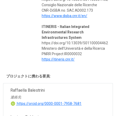
Consiglio Nazionale delle Ricerche
CNR-DiSBA no. SAC.AD002.173
https://www.disba.cnr.it/en/
ITINERIS - Italian Integrated
Environmental Research
Infrastructures System
https://doi.org/10.13039/501100004462
Ministero dell'Università e della Ricerca
PNRR Project IR0000032
https://itineris.cnr.it/
プロジェクトに携わる要員:
Raffaella Balestrini
連絡先
https://orcid.org/0000-0001-7958-7681