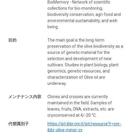
BioMemory - Network of scientific
collections for bio-monitoring,
biodiversity conservation, agri-food and
environmental sustainability, and well-
being.
目的
The main goal is the long-term
preservation of the olive biodiversity as a
source of genetic material for the
selection and development of new
cultivars. Studies in plant biology, plant
genomics, genetic resources, and
characterization of Olive oil are
underway.
メンテナンス内容
Clones and crosses are currently
maintained in the field. Samples of
leaves, fruits, DNA, extracts, etc. are
cryoconserved at 4/-20 °C.
代替識別子
https://ipt.ibbr.cnr.it/ipt/resource?r=cnr-
ibbr-olive-minor-cv