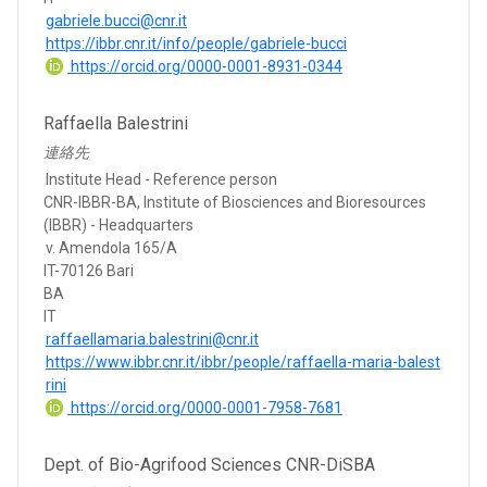
gabriele.bucci@cnr.it
https://ibbr.cnr.it/info/people/gabriele-bucci
https://orcid.org/0000-0001-8931-0344
Raffaella Balestrini
連絡先
Institute Head - Reference person
CNR-IBBR-BA, Institute of Biosciences and Bioresources
(IBBR) - Headquarters
v. Amendola 165/A
IT-70126 Bari
BA
IT
raffaellamaria.balestrini@cnr.it
https://www.ibbr.cnr.it/ibbr/people/raffaella-maria-balest
rini
https://orcid.org/0000-0001-7958-7681
Dept. of Bio-Agrifood Sciences CNR-DiSBA