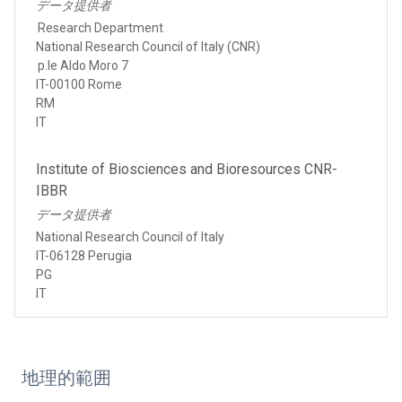
データ提供者
Research Department
National Research Council of Italy (CNR)
p.le Aldo Moro 7
IT-00100 Rome
RM
IT
Institute of Biosciences and Bioresources CNR-
IBBR
データ提供者
National Research Council of Italy
IT-06128 Perugia
PG
IT
地理的範囲