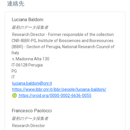
連絡先
Luciana Baldoni
最初のデータ採集者
Research Director - Former responsible of the collection
CNR-IBBR-PG, Institute of Biosciences and Bioresources
(IBBR) - Section of Perugia, National Research Council of
Italy
v. Madonna Alta 130
IT-06128 Perugia
PG
IT
luciana.baldoni@cnr.it
https://www.ibbr.cnr.it/ibbr/people/luciana-baldoni/
https://orcid.org/0000-0002-6636-0055
Francesco Paolocci
最初のデータ採集者
Research Director