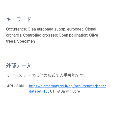
キーワード
Occurrence; Olea europaea subsp. europaea; Clonal
orchards; Controlled crosses; Open pollination; Olive
trees; Specimen
外部データ
リソース データは他の形式で入手可能です。
API-JSON
https://biomemory.cnr.it/api/occurrences/json/?
dataset=153
UTF-8 Darwin Core