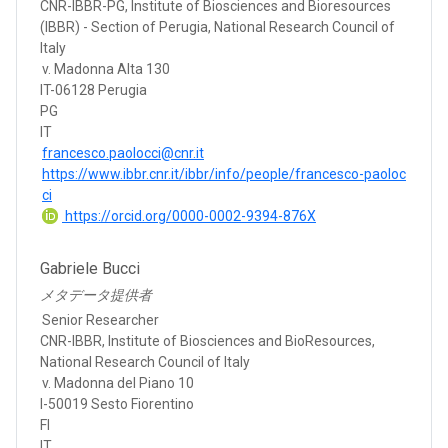
CNR-IBBR-PG, Institute of Biosciences and Bioresources
(IBBR) - Section of Perugia, National Research Council of
Italy
v. Madonna Alta 130
IT-06128 Perugia
PG
IT
francesco.paolocci@cnr.it
https://www.ibbr.cnr.it/ibbr/info/people/francesco-paoloc
ci
https://orcid.org/0000-0002-9394-876X
Gabriele Bucci
メタデータ提供者
Senior Researcher
CNR-IBBR, Institute of Biosciences and BioResources,
National Research Council of Italy
v. Madonna del Piano 10
I-50019 Sesto Fiorentino
FI
IT